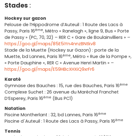
Stades
:
Hockey sur gazon
Pelouse de l’Hippodrome d’Auteuil : 1 Route des Lacs à
ème
Passy, Paris 16
, Métro « Ranelagh », ligne 9, Bus « Porte
de Passy » (PC, 70, 32) – RER C « Gare de Boulainvilliers » –
https://goo.gl/maps/85E5iYn4nnzBNtkv8
Stade de la Muette (Hockey sur Gazon) : porte de la
ème
Muette, bd Lannes, Paris 16
, Métro « Rue de la Pompe »,
« Porte Dauphine », RER C « Avenue Henri Martin » –
https://goo.gl/maps/E59HBcXHXiQ9xrFr6
Karaté
ème
Gymnase des Bauches : 15, rue des Bauches, Paris 16
Complexe Suchet : 26 avenue du Maréchal Franchet
ème
D’Esperey, Paris 16
(Bus PC1)
Natation
ème
Piscine Montherlant : 32, bd Lannes, Paris 16
ème
Piscine d´Auteuil : 1 Route des Lacs à Passy, Paris 16
Tennis