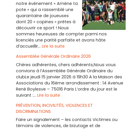
notre événement « Amène ta
pote » qui a rassemblé une
quarantaine de joueuses
dont 20 « copines » prêtes à
découvrir ce sport ! Nous
sommes heureuses de compter parmi nos
licenciés une parité parfaite et avons hâte
:
d’accueillir…
Lire la suite
Printemps
Assemblée Générale Ordinaire 2026
du
Hockey
Chères adhérentes, chers adhérents,Nous vous
Féminin
convions à l’Assemblée Générale Ordinaire du
clubLe jeudi 15 janvier 2026 à 19h30 A la Maison des
Associations du 16ème arrondissement : 14 Avenue
René Boylesve – 75016 Paris L’ordre du jour est le
:
suivant :…
Lire la suite
Assemblée
PRÉVENTION, INCIVILITÉS, VIOLENCES ET
Générale
DISCRIMINATIONS
Ordinaire
2026
Faire un signalement – les contacts Victimes ou
témoins de violences, de bizutage et de