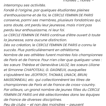
marées … noires –
interrompu ses activités.
Fondé à l’origine, par quelques étudiantes pleines
d’enthousiasme et de foi, le CERCLE FEMININ DE PARIS
conserve, parmi ses membres, plusieurs fondatrices qui,
sans doute, ont perdu leur jeunesse, mais n’ont pas
perdu leur enthousiasme, ni leur foi.
Le CERCLE FEMININ DE PARIS continue d’être ouvert à toute
la jeunesse, sans aucune distinction.
Dès sa création, le CERCLE FEMININ DE PARIS a connu le
succès. Plus particulièrement en athlétisme.
Nombre de ses athlètes furent maintes fois championnes
de Paris et de France. Pour n’en citer que quelques-unes :
les sœurs Thérèse et Geneviève LALOZ, les soeurs Liliane
et Simonne CHAPOTEAU, G. GAGNEUX, auxquelles
s’ajoutèrent les JEOFFROY, THOMAS, LINACK, BRUN;
MASSONNEAU, etc. qui collectionnèrent les titres de
championnes de Paris et de France de cross-country.
Par ailleurs, un grand nombre de jeunes filles du CERCLE
FEMININ DE PARIS ont été sélectionnées dans les équipes
de France de diverses disciplines.
Peu de clubs – et non des moindres – peuvent