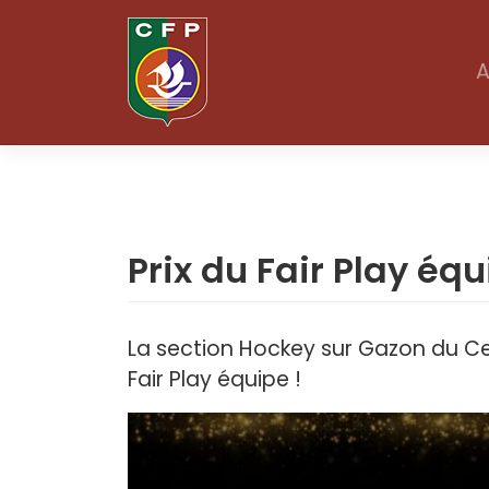
Skip
to
A
content
Actualités
Prix du Fair Play équ
La section Hockey sur Gazon du Cer
Fair Play équipe !