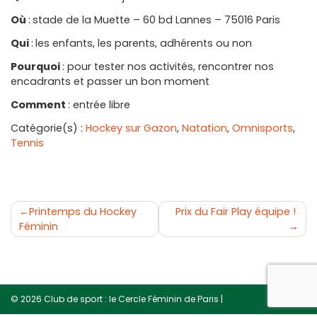
Où
:
stade de la Muette – 60 bd Lannes – 75016 Paris
Qui
:
les enfants, les parents, adhérents ou non
Pourquoi
: pour tester nos activités, rencontrer nos
encadrants et passer un bon moment
Comment
: entrée libre
Catégorie(s) :
Hockey sur Gazon
,
Natation
,
Omnisports
,
Tennis
Navigation
Printemps du Hockey
Prix du Fair Play équipe !
de
Féminin
l’article
© 2026
Club de sport : le Cercle Féminin de Paris
|